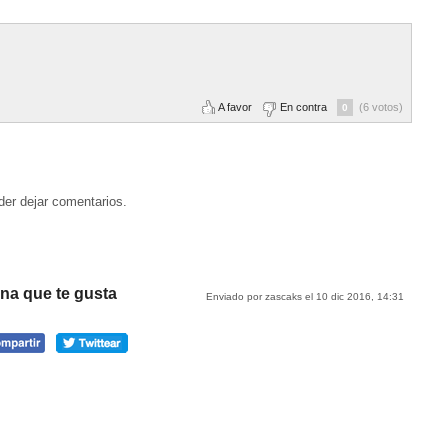
A favor
En contra
(6 votos)
0
der dejar comentarios.
ona que te gusta
Enviado por zascaks el 10 dic 2016, 14:31