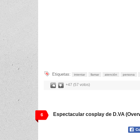
Etiquetas:
intentar
llamar
atención
persona
+47 (57 votos)
Espectacular cosplay de D.VA (Over
6