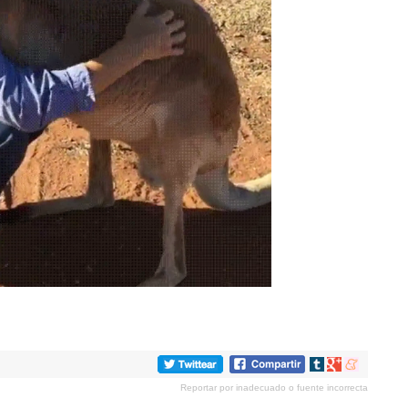
Compartir
Compartir
Compartir
en
en
en
Reportar por inadecuado o fuente incorrecta
tumblr
Google+
meneame