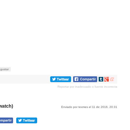
gustar
Compartir
Compartir
Compartir
en
en
en
Reportar por inadecuado o fuente incorrecta
tumblr
Google+
meneame
watch)
Enviado por texmes el 11 dic 2016, 20:31