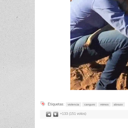
Etiquetas:
violencia
canguro
mimos
abrazo
+133 (151 votos)