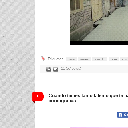
Etiquetas:
pasar
mente
borracho
casa
tum
-11 (57 votos)
Cuando tienes tanto talento que te h
0
coreografías