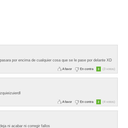
o pasara por encima de cualquier cosa que se le pase por delante XD
A favor
En contra
(3 votos)
3
quieizuierdl
A favor
En contra
(4 votos)
2
eja ni acabar ni corregir fallos