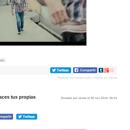
bos
Compartir
Compartir
Compartir
en
en
en
Reportar por inadecuado o fuente incorrecta
tumblr
Google+
meneame
aces tus propias
Enviado por zextar el 28 nov 2016, 06:31