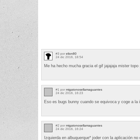
#3 por
elion80
24 dic 2016, 18:54
Me ha hecho mucha gracia el gif jajajaja mister top
#1 por
migatonosellamaguantes
24 dic 2016, 16:23
Eso es bugs bunny cuando se equivoca y coge a la iz
#2 por
migatonosellamaguantes
24 dic 2016, 16:24
Izquierda en albuquerque* joder con la aplicación no d