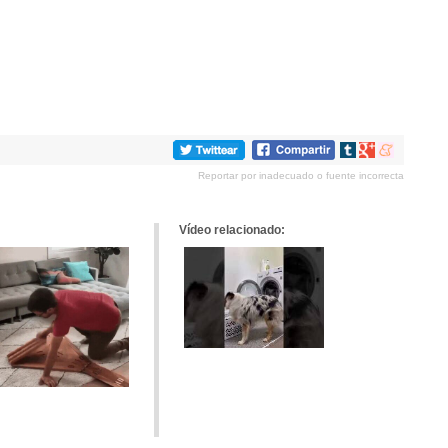
Compartir
Compartir
Compartir
en
en
en
Reportar por inadecuado o fuente incorrecta
tumblr
Google+
meneame
Vídeo relacionado: