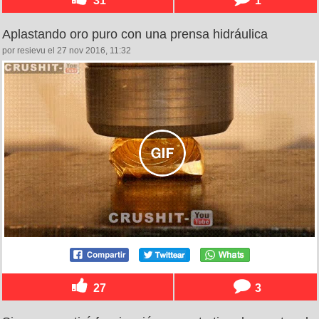
31
1
Aplastando oro puro con una prensa hidráulica
por resievu el 27 nov 2016, 11:32
27
3