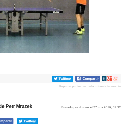
Compartir
Compartir
Compartir
en
en
en
Reportar por inadecuado o fuente incorrecta
tumblr
Google+
meneame
 de Petr Mrazek
Enviado por durums el 27 nov 2016, 02:32