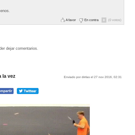
menos.
A favor
En contra
(0 votos)
0
der dejar comentarios.
 la vez
Enviado por dirrlas el 27 nov 2016, 02:31