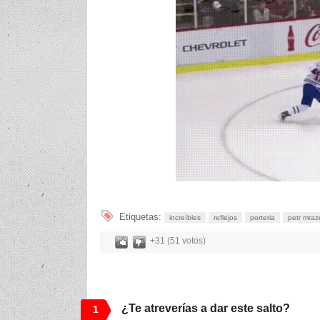
Etiquetas:
increíbles
reflejos
porteria
petr mraz
+31 (51 votos)
¿Te atreverías a dar este salto?
1