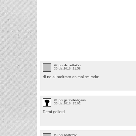
#2 por
danielito222
30 dic 2016, 21:58
di no al maltrato animal :mirada:
#1 por
getafeholligans
30 dic 2016, 15:02
Remi gallard
#3 por
acatifroly