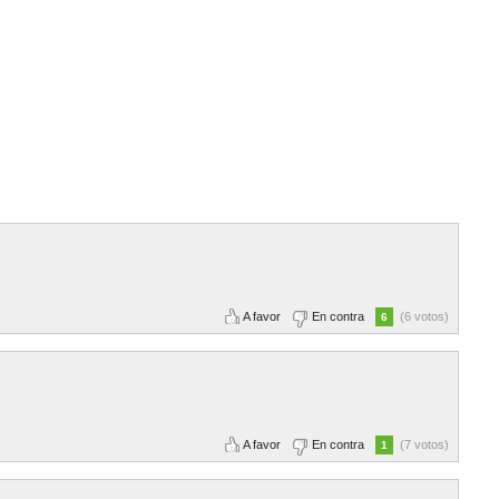
A favor
En contra
(6 votos)
6
A favor
En contra
(7 votos)
1