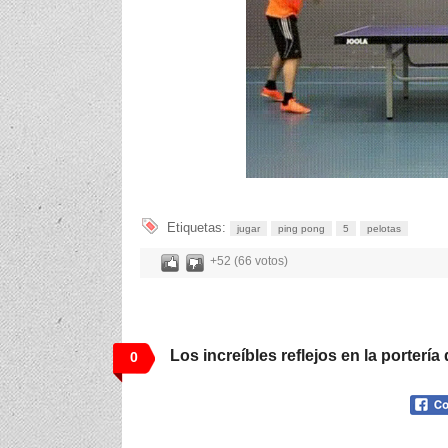
Etiquetas:
jugar
ping pong
5
pelotas
+52 (66 votos)
Los increíbles reflejos en la portería
0