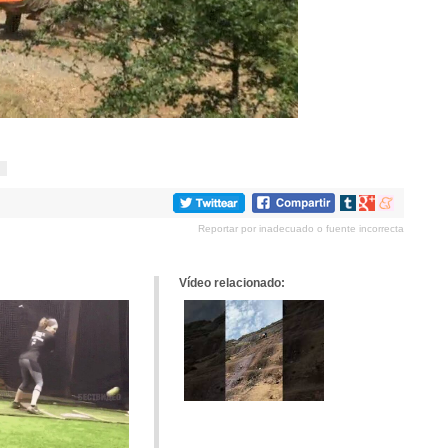
Compartir
Compartir
Compartir
en
en
en
Reportar por inadecuado o fuente incorrecta
tumblr
Google+
meneame
Vídeo relacionado: