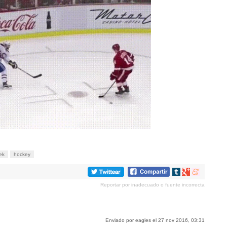
ek
hockey
Compartir
Compartir
Compartir
en
en
en
Reportar por inadecuado o fuente incorrecta
tumblr
Google+
meneame
Enviado por eagles el 27 nov 2016, 03:31