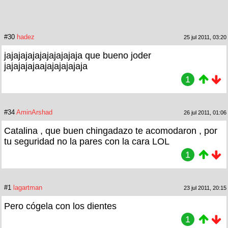
#30
hadez
25 jul 2011, 03:20
jajajajajajajajajajaja que bueno joder
jajajajajaajajajajajaja
1
#34
AminArshad
26 jul 2011, 01:06
Catalina , que buen chingadazo te acomodaron , por
tu seguridad no la pares con la cara LOL
1
#1
lagartman
23 jul 2011, 20:15
Pero cógela con los dientes
1