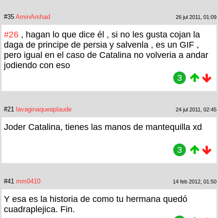
#35
AminArshad
26 jul 2011, 01:09
#26
, hagan lo que dice él , si no les gusta cojan la
daga de principe de persia y salvenla , es un GIF ,
pero igual en el caso de Catalina no volveria a andar
jodiendo con eso
3
#21
lavaginaqueaplaude
24 jul 2011, 02:45
Joder Catalina, tienes las manos de mantequilla xd
3
#41
mm0410
14 feb 2012, 01:50
Y esa es la historia de como tu hermana quedó
cuadraplejica. Fin.