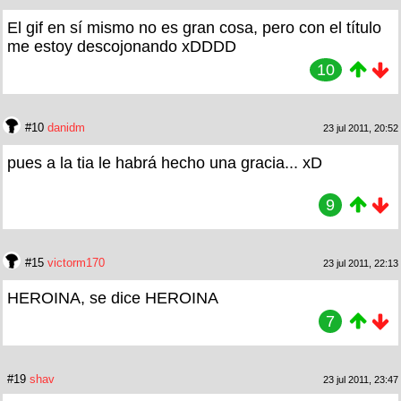
El gif en sí mismo no es gran cosa, pero con el título
me estoy descojonando xDDDD
10
#10
danidm
23 jul 2011, 20:52
pues a la tia le habrá hecho una gracia... xD
9
#15
victorm170
23 jul 2011, 22:13
HEROINA, se dice HEROINA
7
#19
shav
23 jul 2011, 23:47