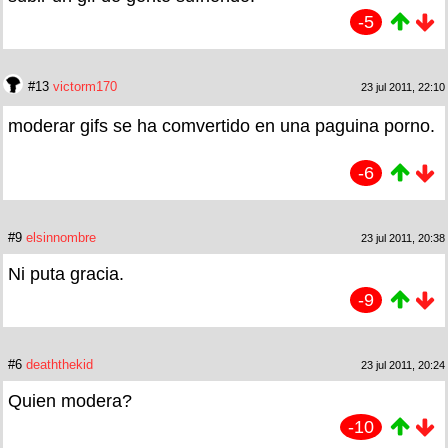
-5
#13
victorm170
23 jul 2011, 22:10
moderar gifs se ha comvertido en una paguina porno.
-6
#9
elsinnombre
23 jul 2011, 20:38
Ni puta gracia.
-9
#6
deaththekid
23 jul 2011, 20:24
Quien modera?
-10