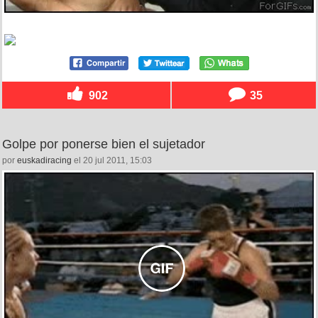
902
35
Golpe por ponerse bien el sujetador
por
euskadiracing
el 20 jul 2011, 15:03