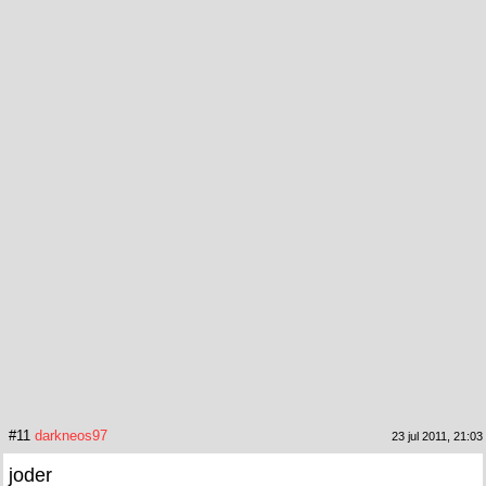
#11
darkneos97
23 jul 2011, 21:03
joder