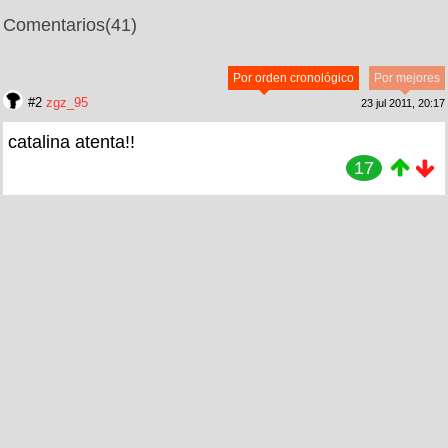
Comentarios
(41)
Por orden cronológico
Por mejores
#2
zgz_95
23 jul 2011, 20:17
catalina atenta!!
17