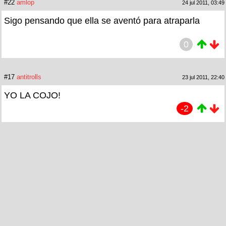
#22
amlop
24 jul 2011, 03:49
Sigo pensando que ella se aventó para atraparla
0
#17
antitrolls
23 jul 2011, 22:40
YO LA COJO!
-2