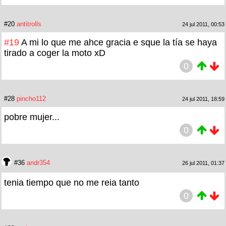
#20
antitrolls
24 jul 2011, 00:53
#19
A mi lo que me ahce gracia e sque la tía se haya
tirado a coger la moto xD
0
#28
pincho112
24 jul 2011, 18:59
pobre mujer...
0
#36
andr354
26 jul 2011, 01:37
tenia tiempo que no me reia tanto
0