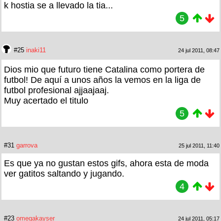
k hostia se a llevado la tia...
5
#25
inaki11
24 jul 2011, 08:47
Dios mio que futuro tiene Catalina como portera de
futbol! De aquí a unos años la vemos en la liga de
futbol profesional ajjaajaaj.
Muy acertado el titulo
5
#31
garrova
25 jul 2011, 11:40
Es que ya no gustan estos gifs, ahora esta de moda
ver gatitos saltando y jugando.
4
#23
omegakayser
24 jul 2011, 05:17