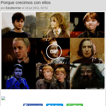
Porque crecimos con ellos
por
EduMenHer
el 18 jul 2011, 02:51