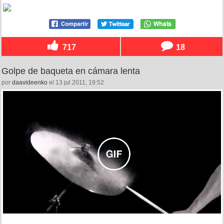
717
18
Golpe de baqueta en cámara lenta
por
daavideenko
el 13 jul 2011, 19:52