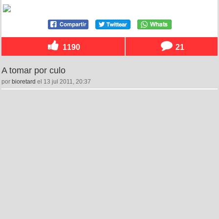
1190
21
A tomar por culo
por
bioretard
el 13 jul 2011, 20:37