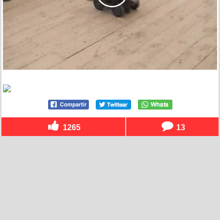
1265
13