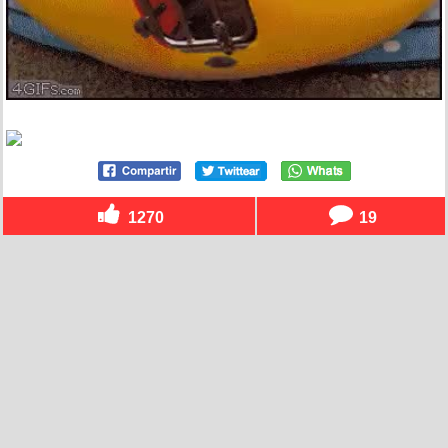
1270
19