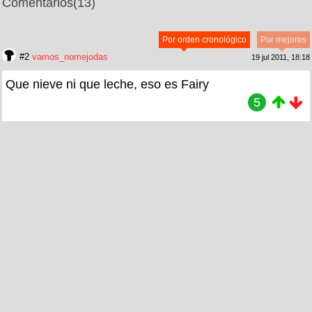
Comentarios
(13)
Por orden cronológico
Por mejores
#2
vamos_nomejodas
19 jul 2011, 18:18
Que nieve ni que leche, eso es Fairy
5