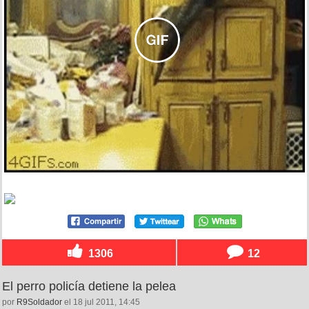
1306
12
El perro policía detiene la pelea
por
R9Soldador
el 18 jul 2011, 14:45