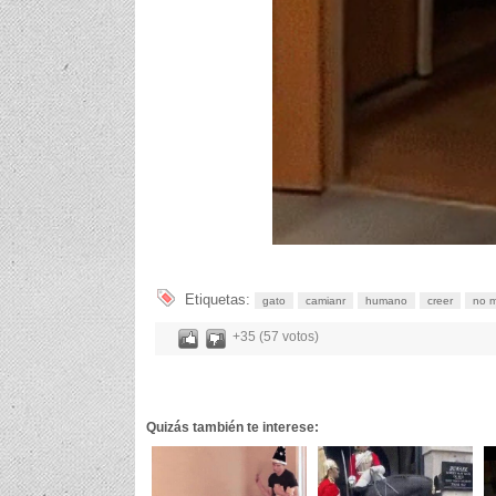
Etiquetas:
gato
camianr
humano
creer
no m
+35 (57 votos)
Quizás también te interese: