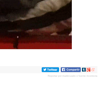
Compartir
Compartir
Compartir
en
en
en
Reportar por inadecuado o fuente incorrecta
tumblr
Google+
meneame