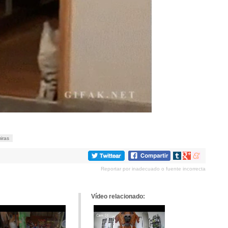
iras
Compartir
Compartir
Compartir
en
en
en
Reportar por inadecuado o fuente incorrecta
tumblr
Google+
meneame
Vídeo relacionado: