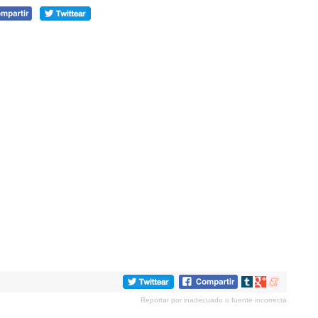
Compartir
Compartir
Compartir
en
en
en
Reportar por inadecuado o fuente incorrecta
tumblr
Google+
meneame