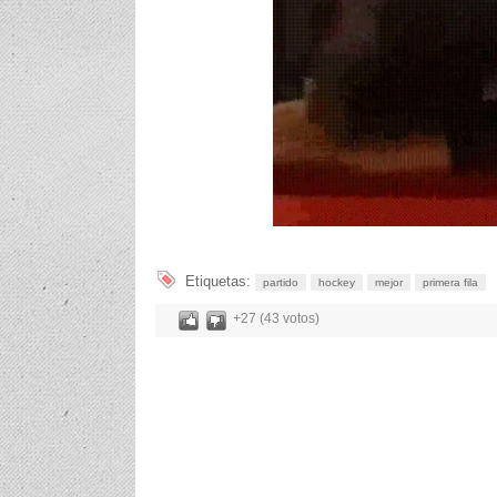
Etiquetas:
partido
hockey
mejor
primera fila
+27 (43 votos)