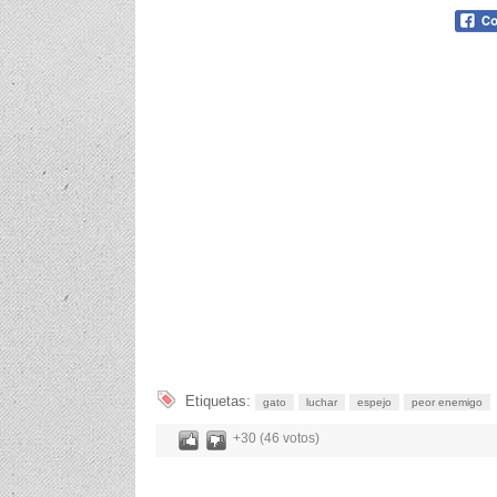
Etiquetas:
gato
luchar
espejo
peor enemigo
+30 (46 votos)