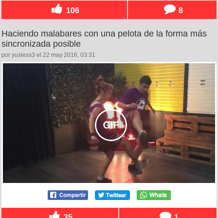
106
8
Haciendo malabares con una pelota de la forma más
sincronizada posible
por yusless3 el 22 may 2016, 03:31
35
1