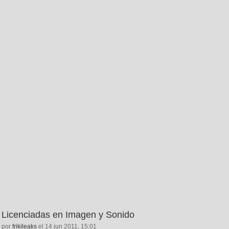
Licenciadas en Imagen y Sonido
por
frikileaks
el 14 jun 2011, 15:01