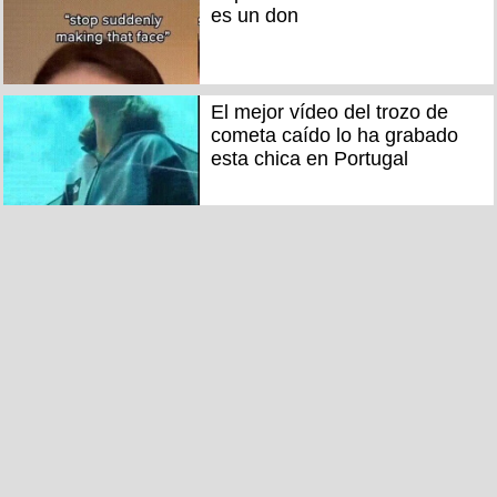
es un don
El mejor vídeo del trozo de
cometa caído lo ha grabado
esta chica en Portugal