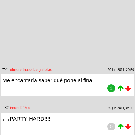
#21
elmonstruodelasgalletas
20 jun 2011, 20:50
Me encantaría saber qué pone al final...
1
#32
imanol20xx
30 jun 2011, 04:41
¡¡¡¡PARTY HARD!!!!
0