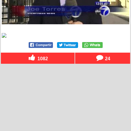
1082
24