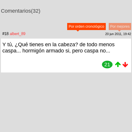
Comentarios
(32)
Por orden cronológico
Por mejores
#18
albert_89
20 jun 2011, 19:42
Y tú, ¿Qué tienes en la cabeza? de todo menos
caspa... hormigón armado si, pero caspa no...
21