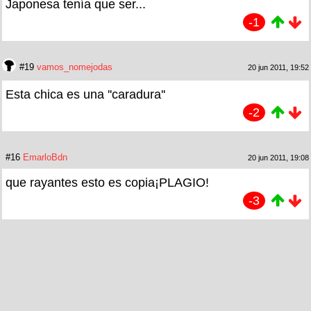
Japonesa tenía que ser...
-1
#19
vamos_nomejodas
20 jun 2011, 19:52
Esta chica es una ''caradura''
-2
#16
EmarloBdn
20 jun 2011, 19:08
que rayantes esto es copia¡PLAGIO!
-3