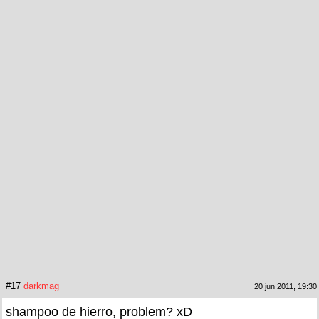
#17
darkmag
20 jun 2011, 19:30
shampoo de hierro, problem? xD