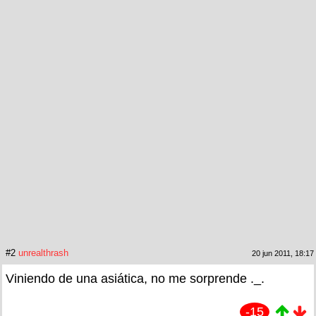
#2
unrealthrash
20 jun 2011, 18:17
Viniendo de una asiática, no me sorprende ._.
-15