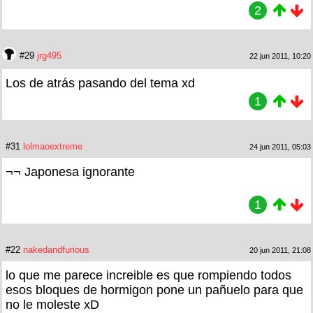
2
#29
jrg495
22 jun 2011, 10:20
Los de atrás pasando del tema xd
1
#31
lolmaoextreme
24 jun 2011, 05:03
¬¬ Japonesa ignorante
1
#22
nakedandfurious
20 jun 2011, 21:08
lo que me parece increible es que rompiendo todos
esos bloques de hormigon pone un pañuelo para que
no le moleste xD