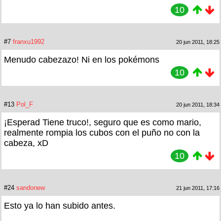
10
#7
franxu1992
20 jun 2011, 18:25
Menudo cabezazo! Ni en los pokémons
10
#13
Pol_F
20 jun 2011, 18:34
¡Esperad Tiene truco!, seguro que es como mario,
realmente rompia los cubos con el puño no con la
cabeza, xD
10
#24
sandonew
21 jun 2011, 17:16
Esto ya lo han subido antes.