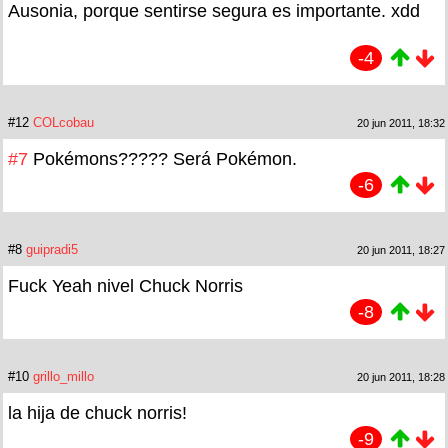
Ausonia, porque sentirse segura es importante. xdd
-4
#12
COLcobau
20 jun 2011, 18:32
#7
Pokémons????? Será Pokémon.
-6
#8
guipradi5
20 jun 2011, 18:27
Fuck Yeah nivel Chuck Norris
-8
#10
grillo_millo
20 jun 2011, 18:28
la hija de chuck norris!
-9