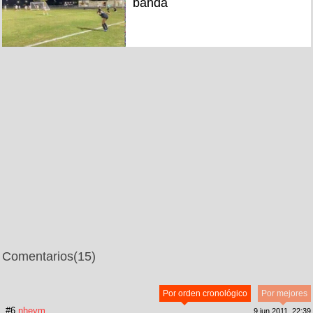
banda
Comentarios
(15)
Por orden cronológico
Por mejores
#6
nheym
9 jun 2011, 22:39