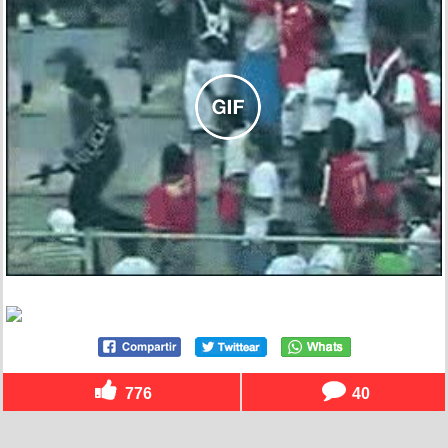
776
40