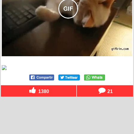
1380
21