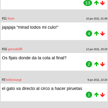
13
#11
klum
10 jun 2011, 01:48
jajajaja "mirad todos mi culo!"
4
#16
gonzalo98
12 jun 2011, 20:29
Os fijais donde da la cola al final?
2
#3
kolossusgt
9 jun 2011, 22:20
el gato va directo al circo a hacer piruetas
1