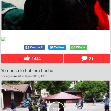
1444
21
Yo nunca lo hubiera hecho
por
agustin278
el 6 jun 2011, 19:05