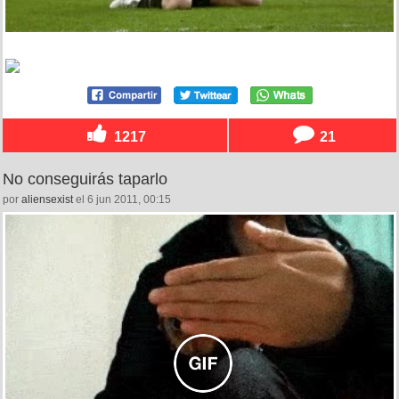
1217
21
No conseguirás taparlo
por
aliensexist
el 6 jun 2011, 00:15