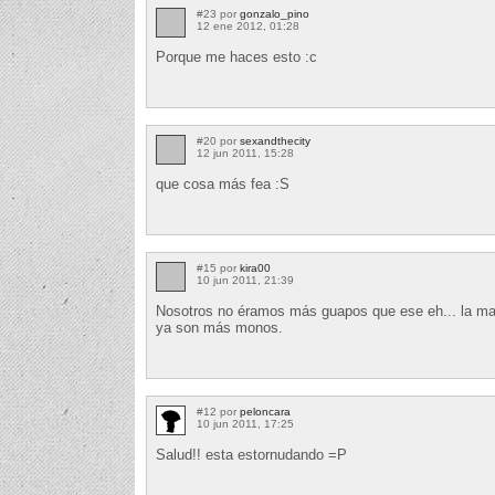
#23 por
gonzalo_pino
12 ene 2012, 01:28
Porque me haces esto :c
#20 por
sexandthecity
12 jun 2011, 15:28
que cosa más fea :S
#15 por
kira00
10 jun 2011, 21:39
Nosotros no éramos más guapos que ese eh... la may
ya son más monos.
#12 por
peloncara
10 jun 2011, 17:25
Salud!! esta estornudando =P