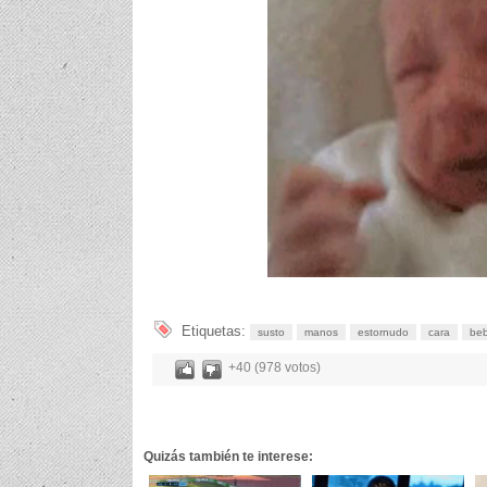
Etiquetas:
susto
manos
estornudo
cara
be
+40 (978 votos)
Quizás también te interese: