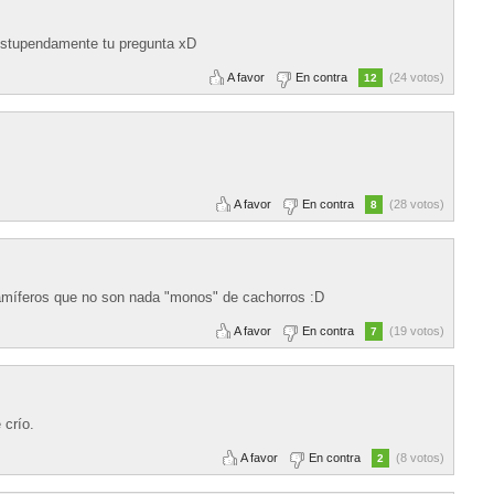
 estupendamente tu pregunta xD
A favor
En contra
(24 votos)
12
A favor
En contra
(28 votos)
8
amíferos que no son nada "monos" de cachorros :D
A favor
En contra
(19 votos)
7
 crío.
A favor
En contra
(8 votos)
2