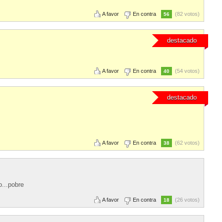
A favor
En contra
(82 votos)
56
destacado
A favor
En contra
(54 votos)
40
destacado
A favor
En contra
(62 votos)
38
...pobre
A favor
En contra
(26 votos)
18