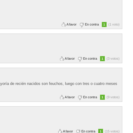
A favor
En contra
(1 voto)
1
A favor
En contra
(3 votos)
1
oría de recién nacidos son feuchos, luego con tres o cuatro meses
A favor
En contra
(9 votos)
1
A favor
En contra
(15 votos)
1