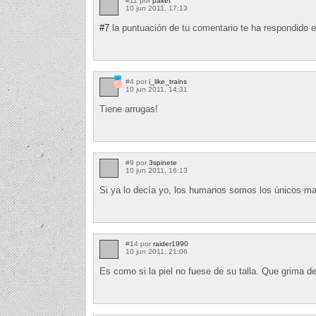
#11 por
paket
10 jun 2011, 17:13
#7
la puntuación de tu comentario te ha respondido
#4 por
i_like_trains
10 jun 2011, 14:31
Tiene arrugas!
#9 por
3spinete
10 jun 2011, 16:13
Si ya lo decía yo, los humanos somos los únicos m
#14 por
raider1990
10 jun 2011, 21:06
Es como si la piel no fuese de su talla. Que grima de