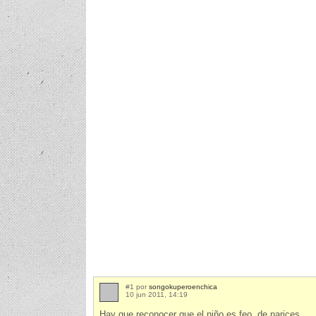
#1 por
songokuperoenchica
10 jun 2011, 14:19
Hay que reconocer que el niño es feo, de narices.