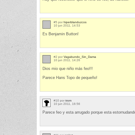
#5 por
hiperblanduzcos
10 jun 2011, 14:53
Es Benjamin Button!
#2 por
Vagabundo_Sin_Dama
10 jun 2011, 14:26
Dios mio que niño más feo!!!
Parece Hans Topo de pequeño!
#10 por
trom
10 jun 2011, 16:56
Parece feo y esta arrugado porque esta estornudando