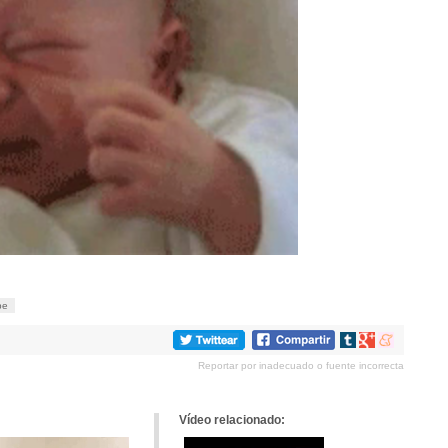
be
Compartir
Compartir
Compartir
en
en
en
Reportar por inadecuado o fuente incorrecta
tumblr
Google+
meneame
Vídeo relacionado: