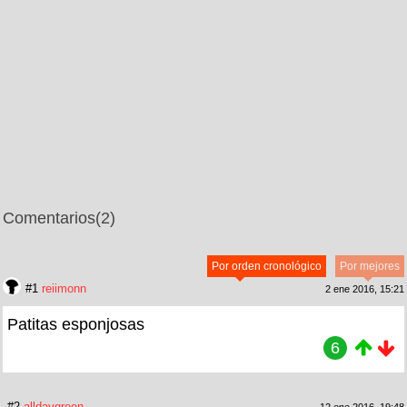
Comentarios
(2)
Por orden cronológico
Por mejores
#1
reiimonn
2 ene 2016, 15:21
Patitas esponjosas
6
#2
alldaygreen
12 ene 2016, 19:48