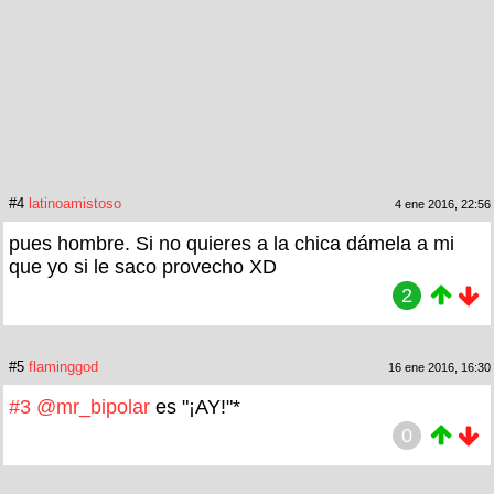
#4
latinoamistoso
4 ene 2016, 22:56
pues hombre. Si no quieres a la chica dámela a mi
que yo si le saco provecho XD
2
#5
flaminggod
16 ene 2016, 16:30
#3
@mr_bipolar
es "¡AY!"*
0