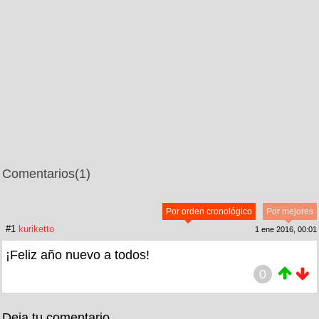
Comentarios
(1)
Por orden cronológico
Por mejores
#1
kuriketto
1 ene 2016, 00:01
¡Feliz año nuevo a todos!
0
Deja tu comentario