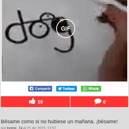
59
0
Bésame como si no hubiese un mañana, ¡bésame!
por
toomii_24
el 21 dic 2015, 13:57