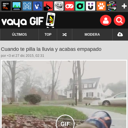
ÚLTIMOS
TOP
MODERA
Cuando te pilla la lluvia y acabas empapado
por <3 el 27 dic 2015, 02:31