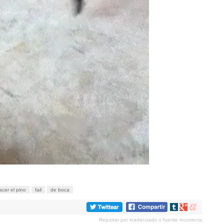
acer el pino
fail
de boca
Compartir
Compartir
Compartir
en
en
en
Reportar por inadecuado o fuente incorrecta
tumblr
Google+
meneame