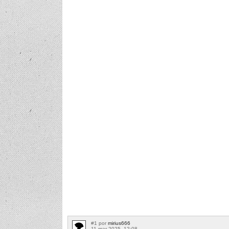
#1 por
mirius666
11 mar 2025, 12:08