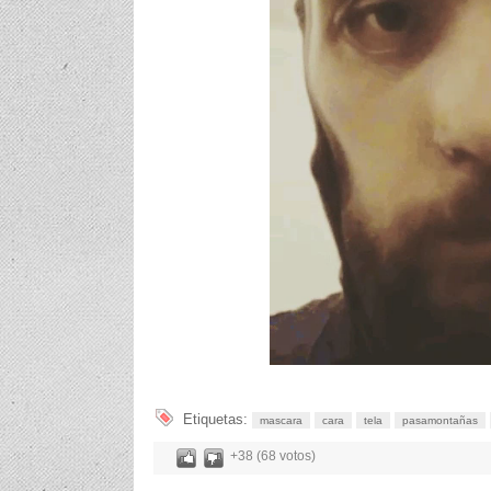
Etiquetas:
mascara
cara
tela
pasamontañas
+38 (68 votos)