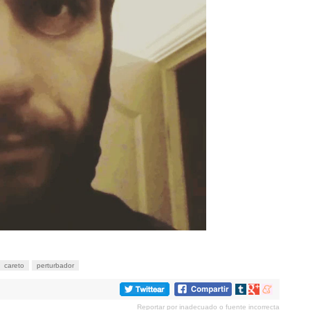
careto
perturbador
Compartir
Compartir
Compartir
en
en
en
Reportar por inadecuado o fuente incorrecta