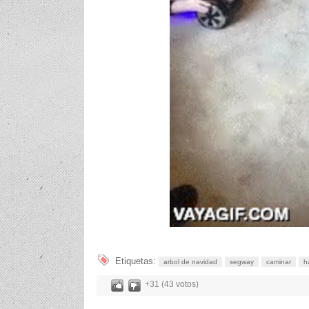
Etiquetas:
arbol de navidad
segway
caminar
h
+31 (43 votos)