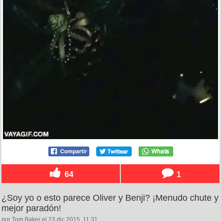
64
1
¿Soy yo o esto parece Oliver y Benji? ¡Menudo chute y
mejor paradón!
por Tom Baker el 23 dic 2015, 11:31