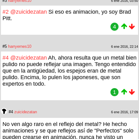
#3
harryernes10
6 ene 2016, 03:50
#2
@zuicidezatan
Si eso es animacion, yo soy Brad
Pitt.
4
#5
harryernes10
6 ene 2016, 22:14
#4
@zuicidezatan
Ah, ahora resulta que un metal bien
pulido no puede reflejar una imagen. Tengo entendido
que en la antigüedad, los espejos eran de metal
pulido. Encima, lo pulen los japoneses, que son
expertos en todo.
1
#4
zuicidezatan
6 ene 2016, 17:09
No ven algo raro en el reflejo del metal? He hecho
animaciones y se que reflejos así de "Perfectos" solo
pueden crearse en animación, nunca he visto un