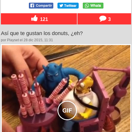
121
3
Así que te gustan los donuts, ¿eh?
por Playset el 28 dic 2015, 11:31