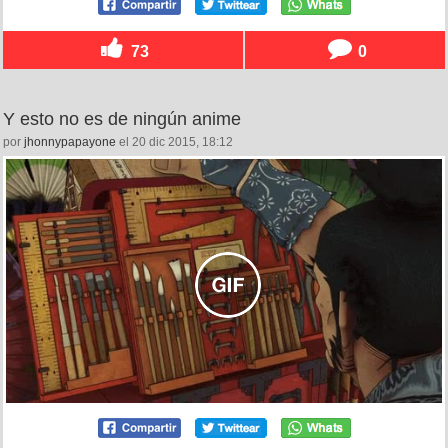
73
0
Y esto no es de ningún anime
por
jhonnypapayone
el 20 dic 2015, 18:12