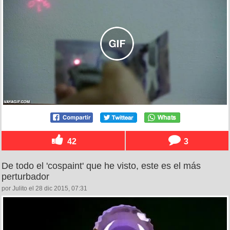
42
3
De todo el 'cospaint' que he visto, este es el más
perturbador
por Julito el 28 dic 2015, 07:31