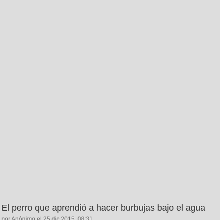
El perro que aprendió a hacer burbujas bajo el agua
por Anónimo el 25 dic 2015, 08:31