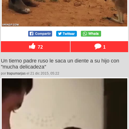
72
1
Un tierno padre ruso le saca un diente a su hijo con
''mucha delicadeza''
por
trapumarjas
el 21 dic 2015, 05:22