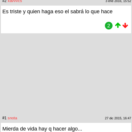
#2
xavvvcs
3 ene 2016, 15:52
Es triste y quien haga eso el sabrá lo que hace
2
#1
snota
27 dic 2015, 16:47
Mierda de vida hay q hacer algo...