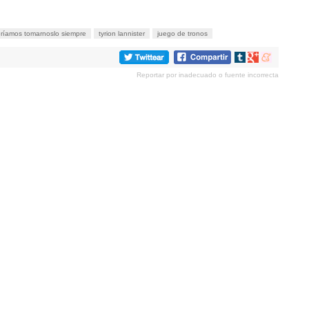
eríamos tomarnoslo siempre
tyrion lannister
juego de tronos
Compartir
Compartir
Compartir
en
en
en
Reportar por inadecuado o fuente incorrecta
tumblr
Google+
meneame