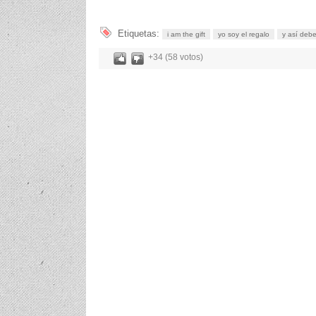
Etiquetas:
i am the gift
yo soy el regalo
y así deb
+34 (58 votos)