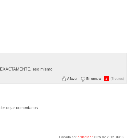
ndo, EXACTAMENTE, eso mismo.
A favor
En contra
(5 votos)
1
der dejar comentarios.
Enviado por
77dante77
el 25 dic 2015, 03:39