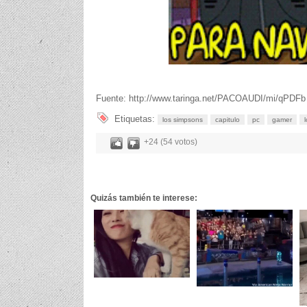
Fuente: http://www.taringa.net/PACOAUDI/mi/qPDFb
Etiquetas:
los simpsons
capitulo
pc
gamer
+24 (54 votos)
Quizás también te interese: