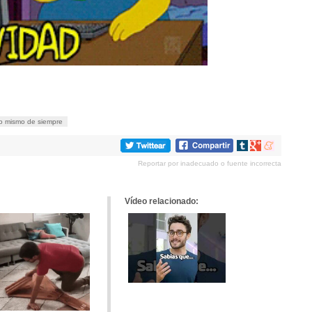
lo mismo de siempre
Compartir
Compartir
Compartir
en
en
en
Reportar por inadecuado o fuente incorrecta
tumblr
Google+
meneame
Vídeo relacionado: