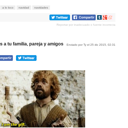
a lo loco
navidad
navidades
Compartir
Compartir
Compartir
en
en
en
Reportar por inadecuado o fuente incorrecta
tumblr
Google+
meneame
 a tu familia, pareja y amigos
Enviado por Ty el 25 dic 2015, 02:31