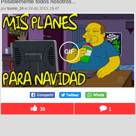
Posiblemente todos nosotros...
por
toomii_24
el 24 dic 2015, 18:47
39
1