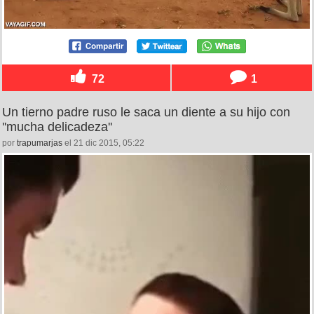
72
1
Un tierno padre ruso le saca un diente a su hijo con
''mucha delicadeza''
por
trapumarjas
el 21 dic 2015, 05:22