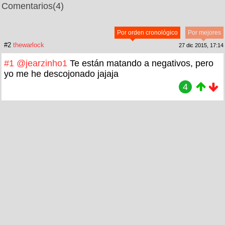
Comentarios
(4)
Por orden cronológico
Por mejores
#2
thewarlock
27 dic 2015, 17:14
#1
@jearzinho1
Te están matando a negativos, pero
yo me he descojonado jajaja
4