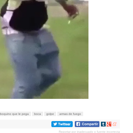
 boquino que le pega
boca
golpe
armas de fuego
Compartir
Compartir
Compartir
en
en
en
Reportar por inadecuado o fuente incorrecta