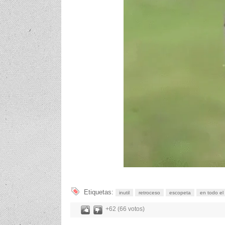
Etiquetas:
inutil
retroceso
escopeta
en todo el
+62 (66 votos)