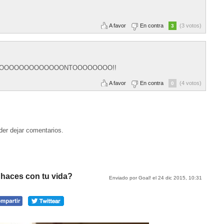
A favor
En contra
(3 votos)
3
OOOOOOOOOOOOOOOONTOOOOOOOO!!
A favor
En contra
(4 votos)
0
der dejar comentarios.
 haces con tu vida?
Enviado por Goal! el 24 dic 2015, 10:31