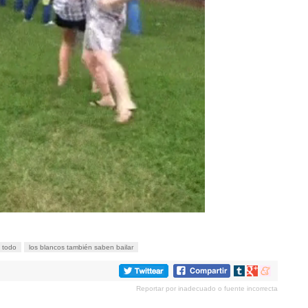
 todo
los blancos también saben bailar
Compartir
Compartir
Compartir
en
en
en
Reportar por inadecuado o fuente incorrecta
tumblr
Google+
meneame