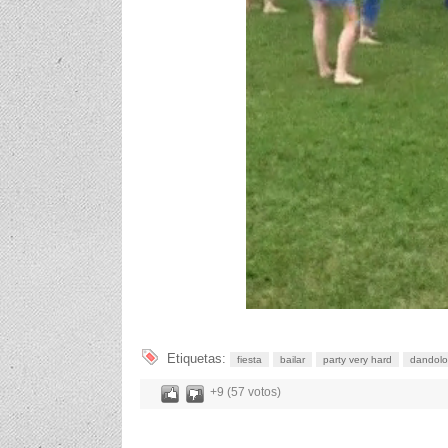
Etiquetas:
fiesta
bailar
party very hard
dandolo
+9 (57 votos)