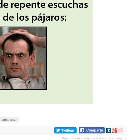
amanecer
Compartir
Compartir
Compartir
en
en
en
Reportar por inadecuado o fuente incorrecta