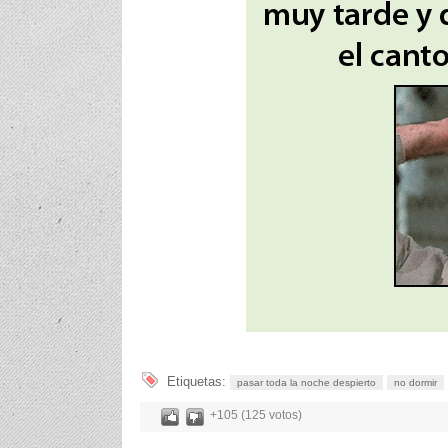
Etiquetas:
pasar toda la noche despierto
no dormir
+105 (125 votos)