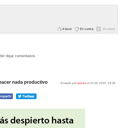
A favor
En contra
(0 votos)
0
der dejar comentarios.
 hacer nada productivo
Enviado por
lancerr
el 23 dic 2015, 23:28