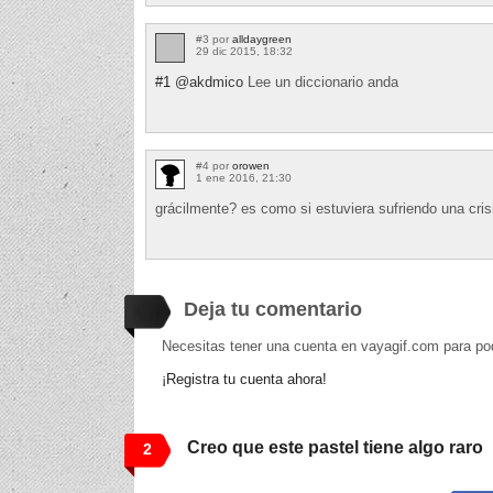
#3 por
alldaygreen
29 dic 2015, 18:32
#1
@akdmico
Lee un diccionario anda
#4 por
orowen
1 ene 2016, 21:30
grácilmente? es como si estuviera sufriendo una crisi
Deja tu comentario
Necesitas tener una cuenta en vayagif.com para po
¡Registra tu cuenta ahora!
Creo que este pastel tiene algo raro
2