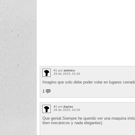
#1 por
akdmico
29 dic 2015, 01:04
Imagino que solo debe poder volar en lugares cerrado
1
#2 por
jhgrras
29 dic 2015, 02:05
Que genial.Siempre he querido ver una maquina imita
bien mecánicos y nada elegantes)