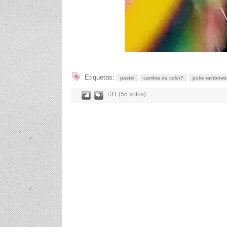
Etiquetas:
pastel
cambia de color?
puke rainbows
+31 (55 votos)