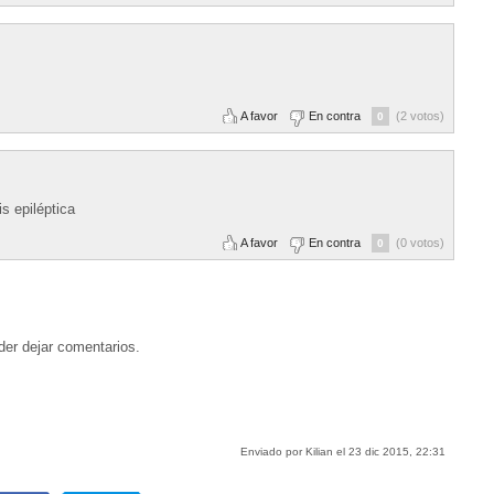
A favor
En contra
(2 votos)
0
s epiléptica
A favor
En contra
(0 votos)
0
der dejar comentarios.
Enviado por Kilian el 23 dic 2015, 22:31