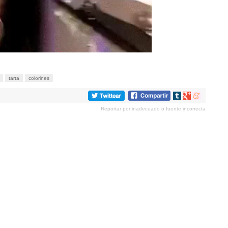
tarta
colorines
Compartir
Compartir
Compartir
en
en
en
Reportar por inadecuado o fuente incorrecta
tumblr
Google+
meneame