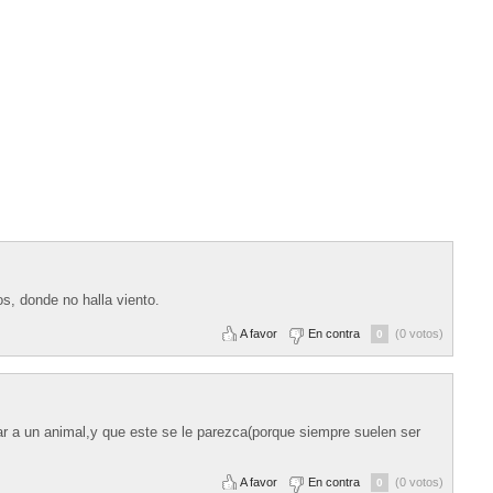
s, donde no halla viento.
A favor
En contra
(0 votos)
0
r a un animal,y que este se le parezca(porque siempre suelen ser
A favor
En contra
(0 votos)
0