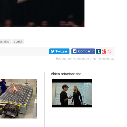
las alas
genial
Compartir
Compartir
Compartir
en
en
en
Reportar por inadecuado o fuente incorrecta
tumblr
Google+
meneame
Vídeo relacionado: