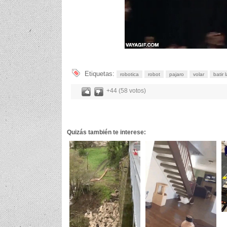
Etiquetas:
robotica
robot
pajaro
volar
batir 
+44 (58 votos)
Quizás también te interese: