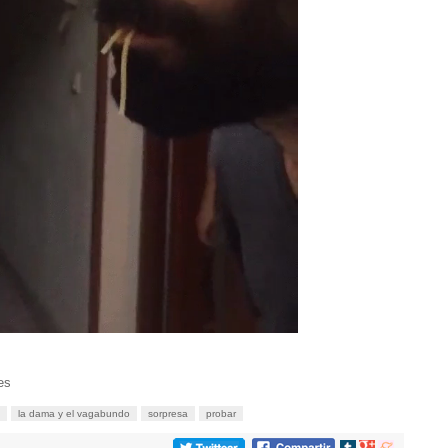
es
la dama y el vagabundo
sorpresa
probar
Compartir
Compartir
Compartir