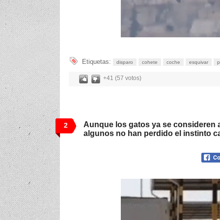
Etiquetas:
disparo
cohete
coche
esquivar
p
+41 (57 votos)
Aunque los gatos ya se consideren 
2
algunos no han perdido el instinto 