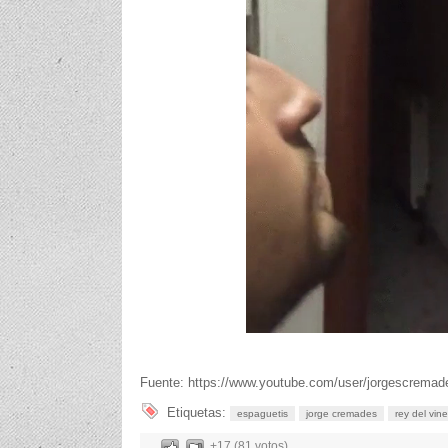
Fuente: https://www.youtube.com/user/jorgescremad
Etiquetas:
espaguetis
jorge cremades
rey del vine
+17 (81 votos)