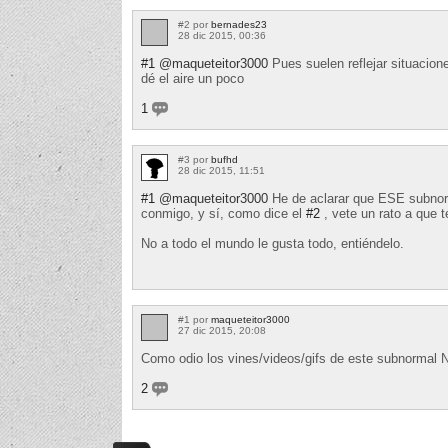
#2 por
bernades23
28 dic 2015, 00:36
#1
@maqueteitor3000
Pues suelen reflejar situacion
dé el aire un poco
1
#3 por
bufhd
28 dic 2015, 11:51
#1
@maqueteitor3000
He de aclarar que ESE subnorm
conmigo, y sí, como dice el
#2
, vete un rato a que t
No a todo el mundo le gusta todo, entiéndelo.
#1 por
maqueteitor3000
27 dic 2015, 20:08
Como odio los vines/videos/gifs de este subnorm
2