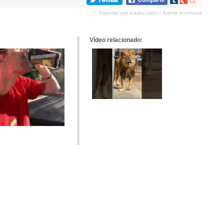
en
en
en
Reportar por inadecuado o fuente incorrecta
tumblr
Google+
meneame
Vídeo relacionado: