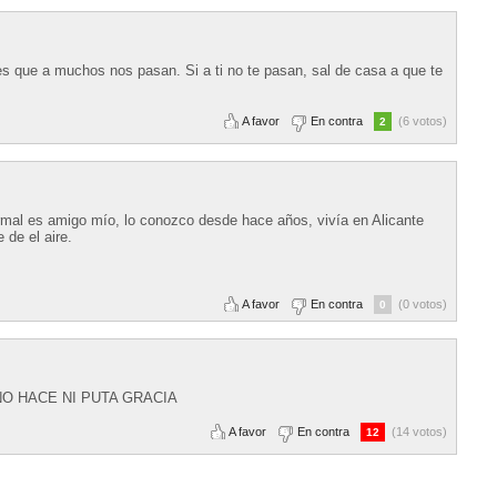
es que a muchos nos pasan. Si a ti no te pasan, sal de casa a que te
A favor
En contra
(6 votos)
2
al es amigo mío, lo conozco desde hace años, vivía en Alicante
e de el aire.
A favor
En contra
(0 votos)
0
al NO HACE NI PUTA GRACIA
A favor
En contra
(14 votos)
12