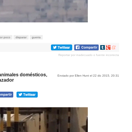
or poco
disparar
guerra
Compartir
Compartir
Compartir
en
en
en
Reportar por inadecuado o fuente incorrecta
tumblr
Google+
meneame
animales domésticos,
Enviado por Ellen Hunt el 22 dic 2015, 20:31
cazador