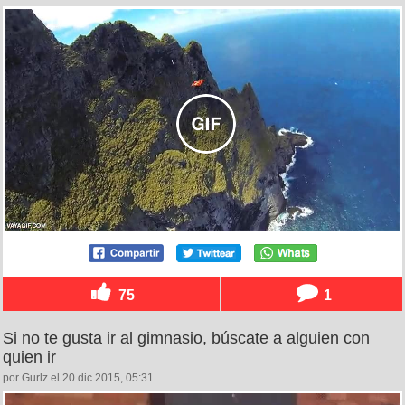
75
1
Si no te gusta ir al gimnasio, búscate a alguien con
quien ir
por Gurlz el 20 dic 2015, 05:31