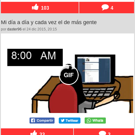
103
4
Mi día a día y cada vez el de más gente
por
daster96
el 24 dic 2015, 20:15
33
3