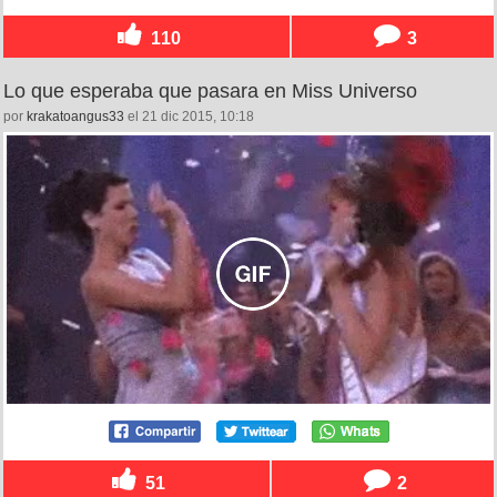
110
3
Lo que esperaba que pasara en Miss Universo
por
krakatoangus33
el 21 dic 2015, 10:18
51
2