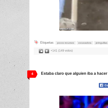
Etiquetas:
pocos recursos
excavadora
jeringuillas
+141 (149 votos)
Estaba claro que alguien iba a hacer
4