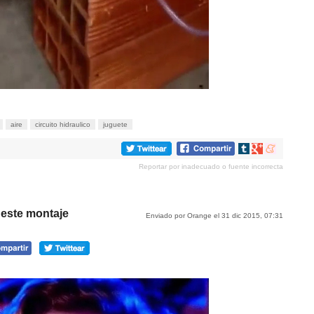
aire
circuito hidraulico
juguete
Compartir
Compartir
Compartir
en
en
en
Reportar por inadecuado o fuente incorrecta
tumblr
Google+
meneame
 este montaje
Enviado por Orange el 31 dic 2015, 07:31