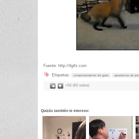
Fuente: http://4gifs.com
Etiquetas:
comportamiento de gato
apariencia de pe
+55 (65 votos)
Quizás también te interese: