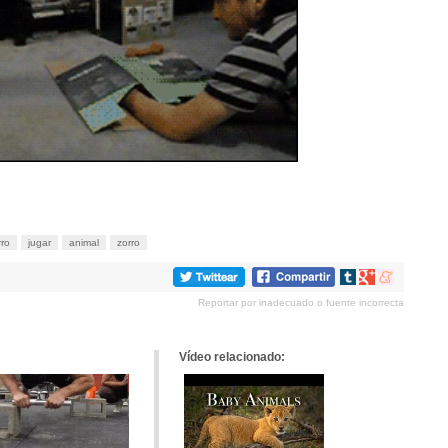
rro
jugar
animal
zorro
Compartir
Compartir
Compartir
en
en
en
Reportar por inadecuado o fuente incorrecta
tumblr
Google+
meneame
Vídeo relacionado: