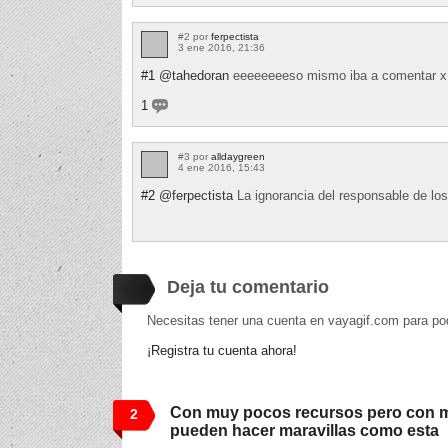
#2 por
ferpectista
3 ene 2016, 21:36
#1
@tahedoran
eeeeeeeeso mismo iba a comentar 
1
#3 por
alldaygreen
4 ene 2016, 15:43
#2
@ferpectista
La ignorancia del responsable de los
Deja tu comentario
Necesitas tener una cuenta en vayagif.com para po
¡Registra tu cuenta ahora!
Con muy pocos recursos pero con 
2
pueden hacer maravillas como esta