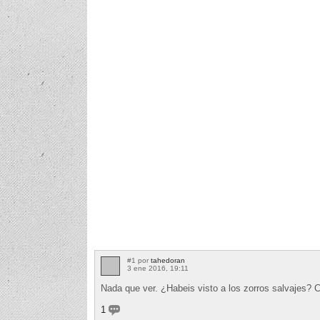
#1 por
tahedoran
3 ene 2016, 19:11
Nada que ver. ¿Habeis visto a los zorros salvajes? C
1