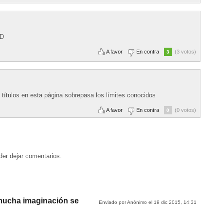
xD
A favor
En contra
(3 votos)
3
 títulos en esta página sobrepasa los límites conocidos
A favor
En contra
(0 votos)
0
der dejar comentarios.
mucha imaginación se
Enviado por Anónimo el 19 dic 2015, 14:31