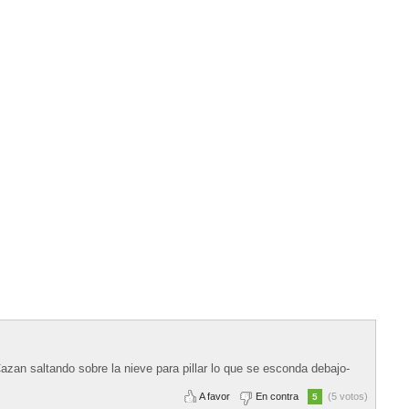
azan saltando sobre la nieve para pillar lo que se esconda debajo-
A favor
En contra
(5 votos)
5