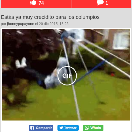
74
1
Estás ya muy crecidito para los columpios
por
jhonnypapayone
el 20 dic 2015, 15:23