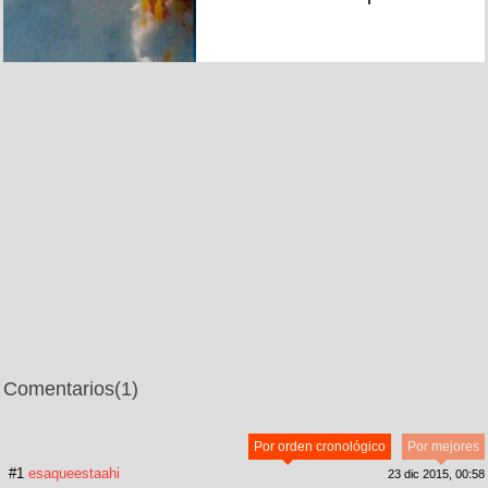
Comentarios
(1)
Por orden cronológico
Por mejores
#1
esaqueestaahi
23 dic 2015, 00:58