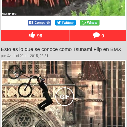
98
0
Esto es lo que se conoce como Tsunami Flip en BMX
por Xzibit el 21 dic 2015, 23:31