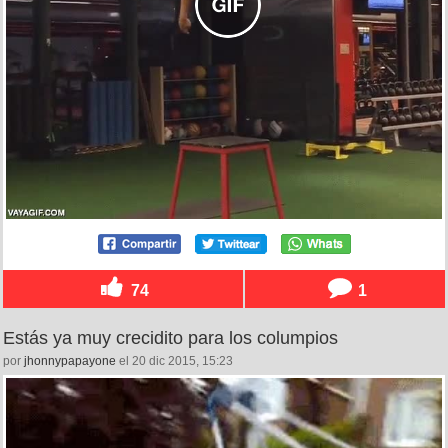
74
1
Estás ya muy crecidito para los columpios
por
jhonnypapayone
el 20 dic 2015, 15:23