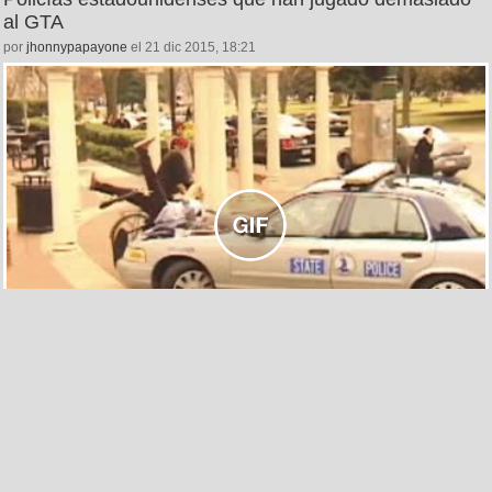
al GTA
por
jhonnypapayone
el 21 dic 2015, 18:21
63
1