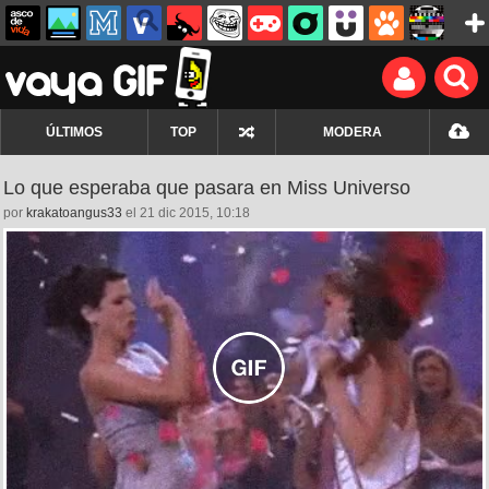
ÚLTIMOS
TOP
MODERA
Lo que esperaba que pasara en Miss Universo
por
krakatoangus33
el 21 dic 2015, 10:18