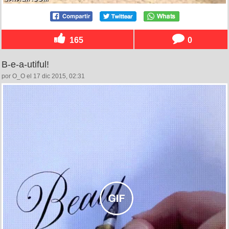
165
0
B-e-a-utiful!
por O_O el 17 dic 2015, 02:31