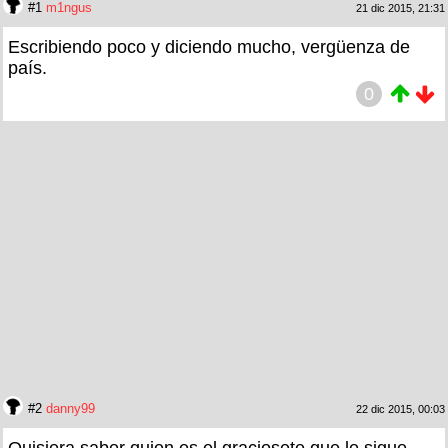
#1
m1ngus
21 dic 2015, 21:31
Escribiendo poco y diciendo mucho, vergüenza de
país.
0
#2
danny99
22 dic 2015, 00:03
Quisiera saber quien es el graciosete que le sigue