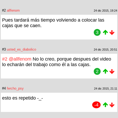
#2
allfenom
24 dic 2015, 19:24
Pues tardará más tiempo volviendo a colocar las
cajas que se caen.
3
#3
usted_es_diabolico
24 dic 2015, 20:51
#2
@allfenom
No lo creo, porque despues del video
lo echarán del trabajo como él a las cajas.
2
#4
fercho_psy
24 dic 2015, 21:11
esto es repetido -_-
-4