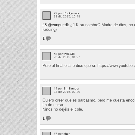
#9 por
Rockycrack
23 dic 2015, 15:48
#8
@cangurtdk
¿J.K su nombre? Madre de dios, no co
Kidding)
1
#3 por
thx1138
23 dic 2015, 01:27
Pero al final ella le dice que si: https://www.youtu
#4 por
Sr_Slender
23 dic 2015, 02:20
Quiero creer que es sarcasmo, pero me cuesta encontr
fin de curso.
Niños no dejéis el cole.
1
#7 por
kher