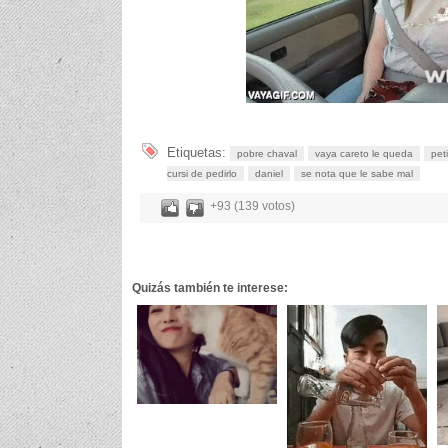
Etiquetas:
pobre chaval
vaya careto le queda
pet
cursi de pedirlo
daniel
se nota que le sabe mal
+93 (139 votos)
Quizás también te interese: