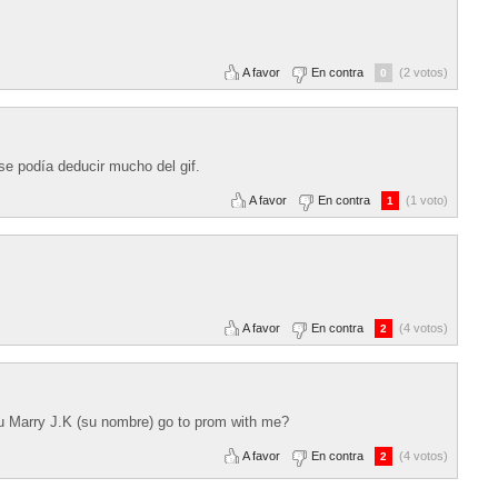
A favor
En contra
(2 votos)
0
e podía deducir mucho del gif.
A favor
En contra
(1 voto)
1
A favor
En contra
(4 votos)
2
ou Marry J.K (su nombre) go to prom with me?
A favor
En contra
(4 votos)
2