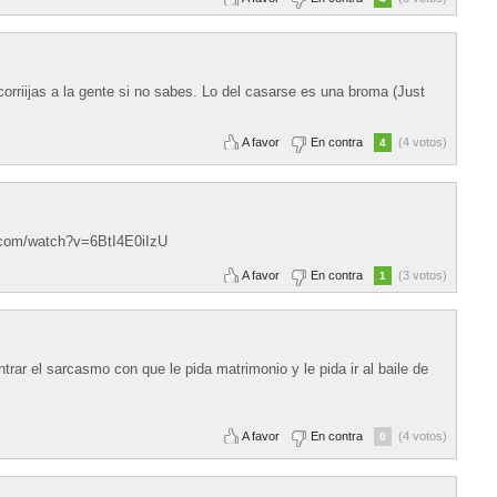
rriijas a la gente si no sabes. Lo del casarse es una broma (Just
A favor
En contra
(4 votos)
4
be.com/watch?v=6BtI4E0iIzU
A favor
En contra
(3 votos)
1
ar el sarcasmo con que le pida matrimonio y le pida ir al baile de
A favor
En contra
(4 votos)
0