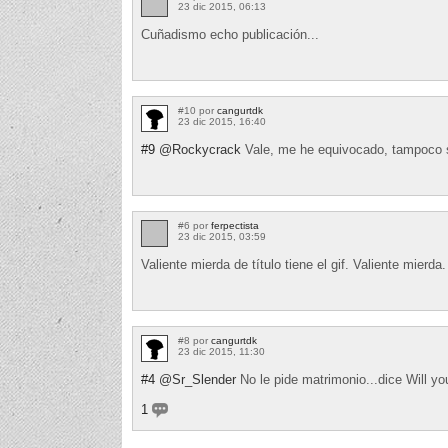
23 dic 2015, 06:13
Cuñadismo echo publicación...
#10 por
cangurtdk
23 dic 2015, 16:40
#9
@Rockycrack
Vale, me he equivocado, tampoco s
#6 por
ferpectista
23 dic 2015, 03:59
Valiente mierda de título tiene el gif. Valiente mierda.
#8 por
cangurtdk
23 dic 2015, 11:30
#4
@Sr_Slender
No le pide matrimonio...dice Will y
1