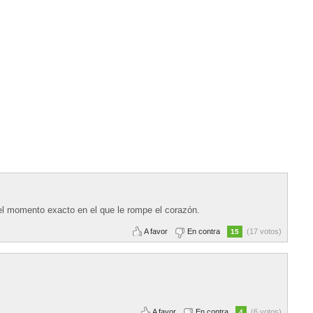
el momento exacto en el que le rompe el corazón.
A favor
En contra
(17 votos)
15
A favor
En contra
(6 votos)
4