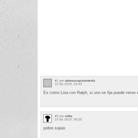
#1 por
advesunaputamierda
22 dic 2015, 23:43
Es como Lisa con Ralph, si uno se fija puede verse 
#2 por
solka
23 dic 2015, 00:20
pobre sopas