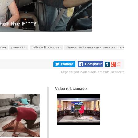
icion
promocion
baile de fin de curso
viene a decir que es una manera cutre y
Compartir
Compartir
Compartir
en
en
en
Reportar por inadecuado o fuente incorrecta
tumblr
Google+
meneame
Vídeo relacionado: