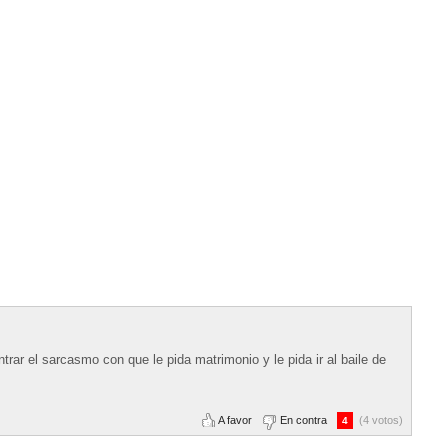
ar el sarcasmo con que le pida matrimonio y le pida ir al baile de
A favor
En contra
(4 votos)
4