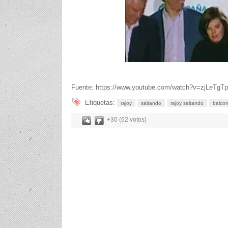
Fuente: https://www.youtube.com/watch?v=zjLeTgT
Etiquetas:
rajoy
saltando
rajoy saltando
balco
+30 (62 votos)