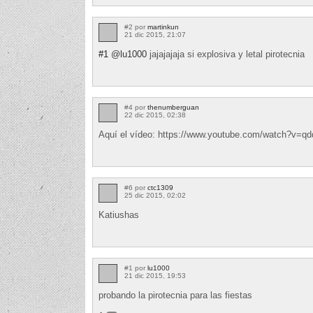
#2 por
martinkun
21 dic 2015, 21:07
#1
@lu1000
jajajajaja si explosiva y letal pirotecnia
#4 por
thenumberguan
22 dic 2015, 02:38
Aquí el vídeo: https://www.youtube.com/watch?v=
#6 por
ctc1309
25 dic 2015, 02:02
Katiushas
#1 por
lu1000
21 dic 2015, 19:53
probando la pirotecnia para las fiestas