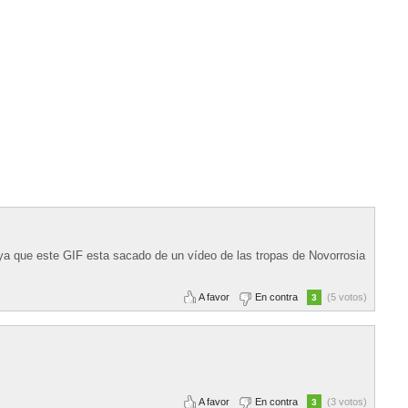
a que este GIF esta sacado de un vídeo de las tropas de Novorrosia
A favor
En contra
(5 votos)
3
A favor
En contra
(3 votos)
3