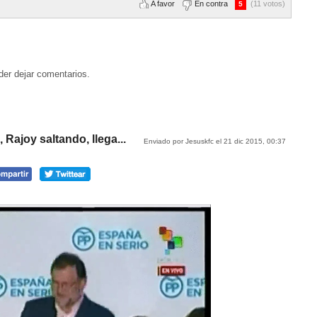
A favor
En contra
(11 votos)
5
der dejar comentarios.
Rajoy saltando, llega...
Enviado por Jesuskfc el 21 dic 2015, 00:37