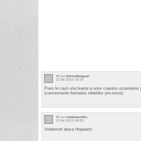
#3 por
thenumberguan
22 dic 2015, 02:37
Pues le cayó una buena a unos cuantos ucranianos y
(comúnmente llamados rebeldes pro-rusos).
#5 por
madarauchiha
22 dic 2015, 06:02
Voldemort ataca Hogwarts