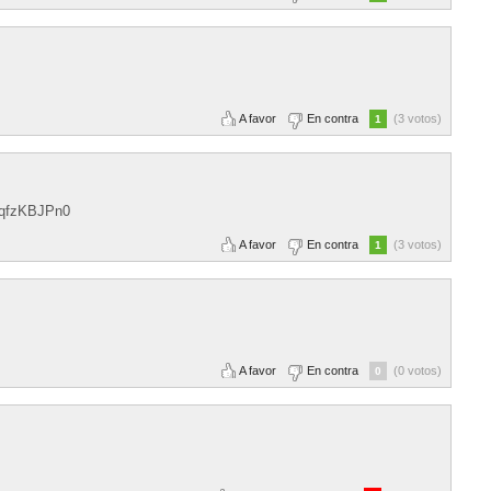
A favor
En contra
(3 votos)
1
qdqfzKBJPn0
A favor
En contra
(3 votos)
1
A favor
En contra
(0 votos)
0