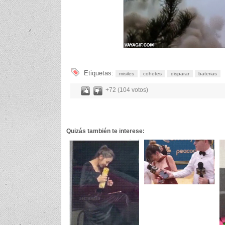
Etiquetas:
misiles
cohetes
disparar
baterias
+72 (104 votos)
Quizás también te interese: