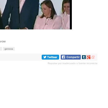
pvow
n
genova
Compartir
Compartir
Compartir
en
en
en
Reportar por inadecuado o fuente incorrecta
tumblr
Google+
meneame