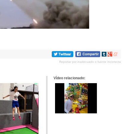
Compartir
Compartir
Compartir
en
en
en
Reportar por inadecuado o fuente incorrecta
tumblr
Google+
meneame
Vídeo relacionado: