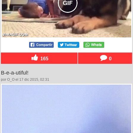
165
0
B-e-a-utiful!
por O_O el 17 dic 2015, 02:31