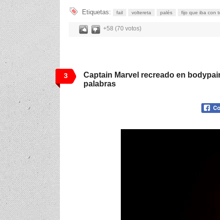
Etiquetas:
fail
voltereta
palés
fijo que iba con 
+58 (70 votos)
Captain Marvel recreado en bodypai
3
palabras