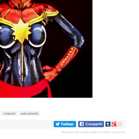
corporal
qué pasada
Compartir
Compartir
Compartir
en
en
en
Reportar por inadecuado o fuente incorrecta
tumblr
Google+
meneame