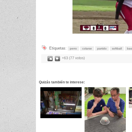
Etiquetas:
perro
colarse
partido
softball
bas
+63 (77 votos)
Quizás también te interese: