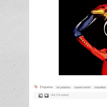
Etiquetas:
sin palabras
captain marvel
maquillaje
+45 (79 votos)