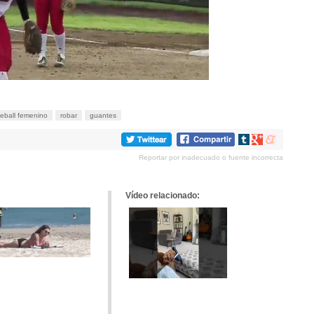
eball femenino
robar
guantes
Compartir
Compartir
Compartir
en
en
en
Reportar por inadecuado o fuente incorrecta
tumblr
Google+
meneame
Vídeo relacionado: