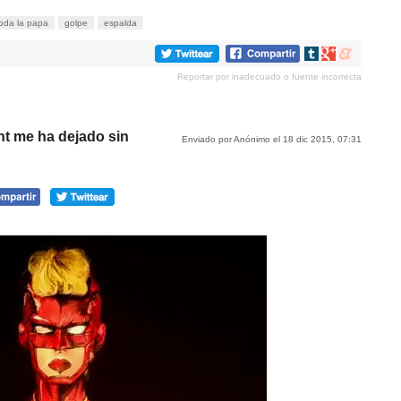
toda la papa
golpe
espalda
Compartir
Compartir
Compartir
en
en
en
Reportar por inadecuado o fuente incorrecta
tumblr
Google+
meneame
nt me ha dejado sin
Enviado por Anónimo el 18 dic 2015, 07:31