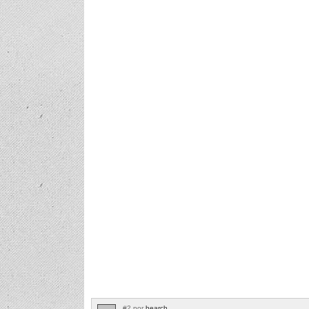
#2 por
hearch