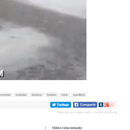
controlar
resbalar
deslizar
helado
hielo
equilibrio
Compartir
Compartir
Compartir
en
en
en
Reportar por inadecuado o fuente incorrecta
tumblr
Google+
meneame
Vídeo relacionado: