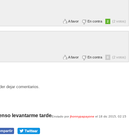
A favor
En contra
(2 votos)
2
A favor
En contra
(2 votos)
0
der dejar comentarios.
enso levantarme tarde
Enviado por
jhonnypapayone
el 18 dic 2015, 02:15