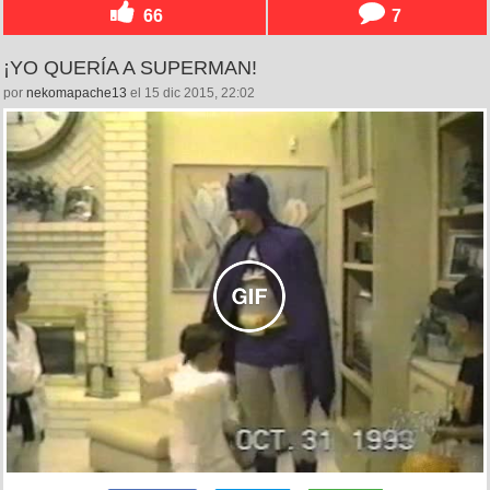
66
7
¡YO QUERÍA A SUPERMAN!
por
nekomapache13
el 15 dic 2015, 22:02