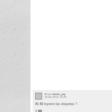
#3 por
fercho_psy
18 dic 2015, 22:45
#1
#2
leyeron las etiquetas ?
2