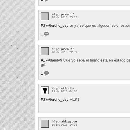
#4 por
pipen357
18 dic 2015, 23:52
#3
@fercho_psy
Si ya se que es algodon solo respond
1
#2 por
pipen357
18 dic 2015, 22:39
#1
@dandy9
Que yo sepa el humo esta en estado gas
gif.
1
#5 por
elchuchis
19 dic 2015, 04:08
#3
@fercho_psy
REKT
#6 por
alldaygreen
19 dic 2015, 14:25