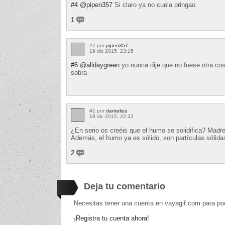
#4
@pipen357
Si claro ya no cuela pringao
1
#7 por
pipen357
19 dic 2015, 23:15
#6
@alldaygreen
yo nunca dije que no fuese otra cos
sobra
#1 por
dantelius
18 dic 2015, 22:33
¿En serio os creéis que el humo se solidifica? Madre
Además, el humo ya es sólido, son partículas sólida
2
Deja tu comentario
Necesitas tener una cuenta en vayagif.com para po
¡Registra tu cuenta ahora!