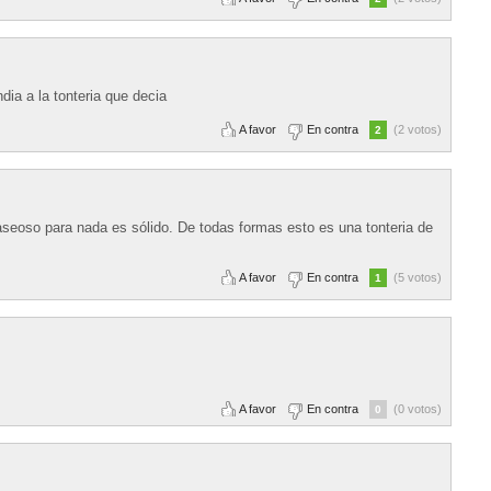
ia a la tonteria que decia
A favor
En contra
(2 votos)
2
eoso para nada es sólido. De todas formas esto es una tonteria de
A favor
En contra
(5 votos)
1
A favor
En contra
(0 votos)
0