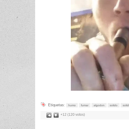
Etiquetas:
humo
fumar
algodon
solido
solid
+12 (120 votos)