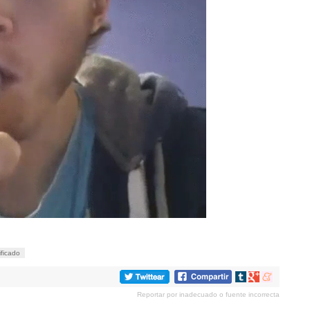
ificado
Compartir
Compartir
Compartir
en
en
en
Reportar por inadecuado o fuente incorrecta
tumblr
Google+
meneame