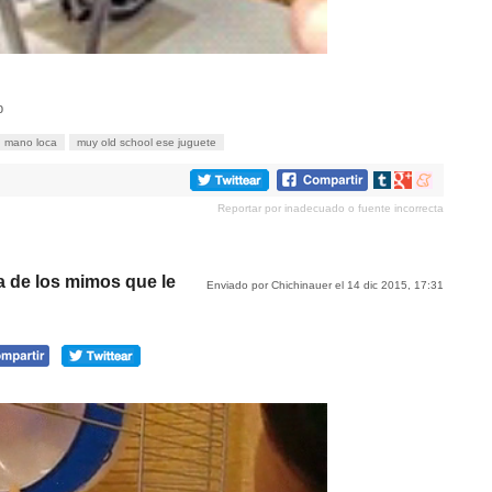
p
mano loca
muy old school ese juguete
Compartir
Compartir
Compartir
en
en
en
Reportar por inadecuado o fuente incorrecta
tumblr
Google+
meneame
a de los mimos que le
Enviado por Chichinauer el 14 dic 2015, 17:31