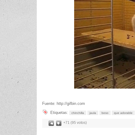
Fuente: http://gifbin.com
Etiquetas:
chinchilla
jaula
beso
que adorable
+71 (95 votos)