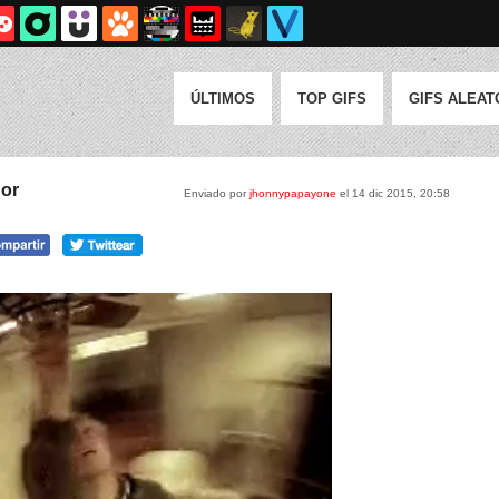
ÚLTIMOS
TOP GIFS
GIFS ALEAT
dor
Enviado por
jhonnypapayone
el 14 dic 2015, 20:58