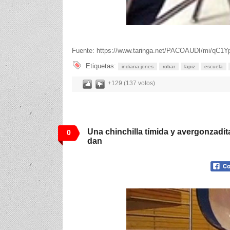
Fuente: https://www.taringa.net/PACOAUDI/mi/qC1Y
Etiquetas:
indiana jones
robar
lapiz
escuela
+129 (137 votos)
Una chinchilla tímida y avergonzadit
0
dan