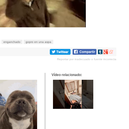
enganchado
gopro en una aspa
Compartir
Compartir
Compartir
en
en
en
Reportar por inadecuado o fuente incorrecta
tumblr
Google+
meneame
Vídeo relacionado: