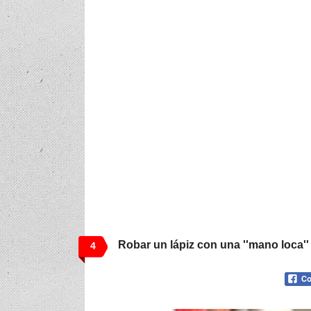
Robar un lápiz con una ''mano loca''
4