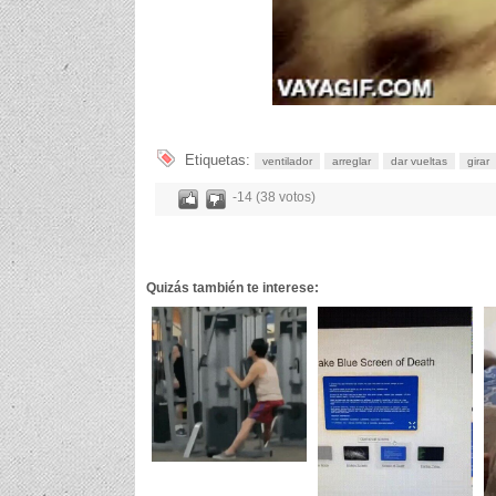
Etiquetas:
ventilador
arreglar
dar vueltas
girar
-14 (38 votos)
Quizás también te interese: