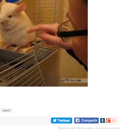
raton
Compartir
Compartir
Compartir
en
en
en
Reportar por inadecuado o fuente incorrecta
tumblr
Google+
meneame