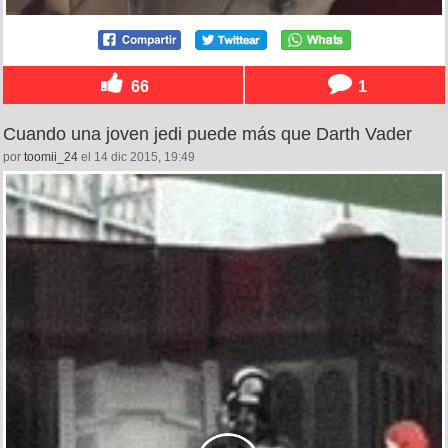
66
1
Cuando una joven jedi puede más que Darth Vader
por
toomii_24
el 14 dic 2015, 19:49