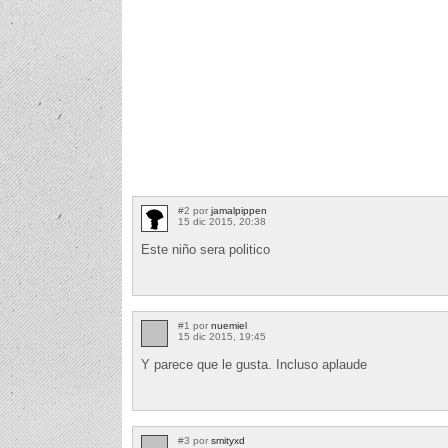
#2 por
jamalpippen
15 dic 2015, 20:38
Este niño sera politico
#1 por
nuemiel
15 dic 2015, 19:45
Y parece que le gusta. Incluso aplaude
#3 por
smityxd