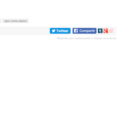
ojos como platos
Compartir
Compartir
Compartir
en
en
en
Reportar por inadecuado o fuente incorrecta
tumblr
Google+
meneame