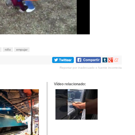
niño
empujar
Compartir
Compartir
Compartir
en
en
en
Reportar por inadecuado o fuente incorrecta
tumblr
Google+
meneame
Vídeo relacionado: