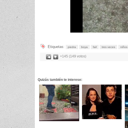
Etiquetas:
piedra
boya
fail
tres veces
niños
+145 (149 votos)
Quizás también te interese: