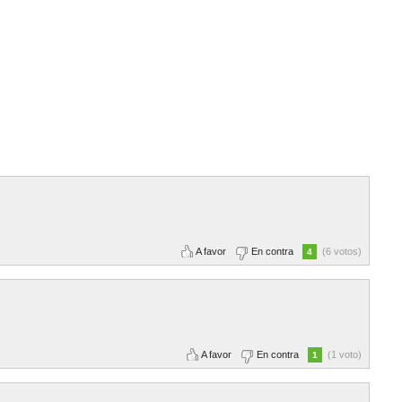
A favor
En contra
(6 votos)
4
A favor
En contra
(1 voto)
1