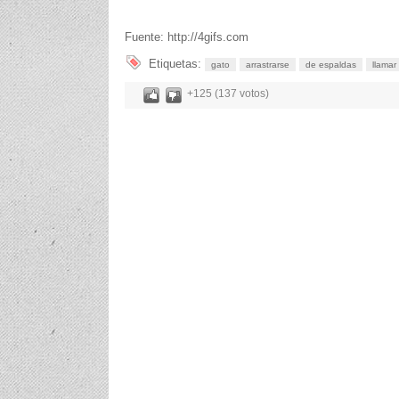
Fuente: http://4gifs.com
Etiquetas:
gato
arrastrarse
de espaldas
llamar
+125 (137 votos)