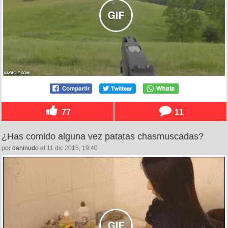
77
11
¿Has comido alguna vez patatas chasmuscadas?
por
daninudo
el 11 dic 2015, 19:40