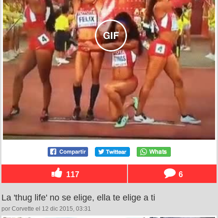
117
6
La 'thug life' no se elige, ella te elige a ti
por Corvette el 12 dic 2015, 03:31