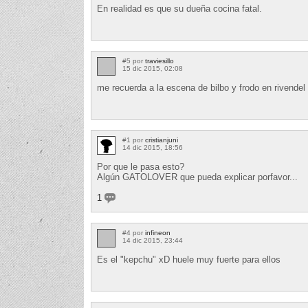
En realidad es que su dueña cocina fatal.
#5 por
traviesillo
15 dic 2015, 02:08
me recuerda a la escena de bilbo y frodo en rivendel 
#1 por
cristianjuni
14 dic 2015, 18:56
Por que le pasa esto?
Algún GATOLOVER que pueda explicar porfavor...
1
#4 por
infineon
14 dic 2015, 23:44
Es el "kepchu" xD huele muy fuerte para ellos