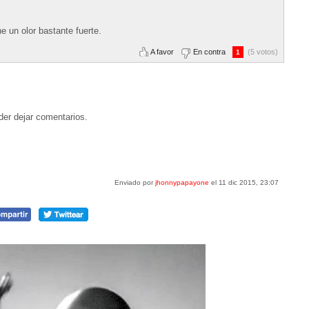
e un olor bastante fuerte.
A favor
En contra
(5 votos)
1
der dejar comentarios.
Enviado por
jhonnypapayone
el 11 dic 2015, 23:07