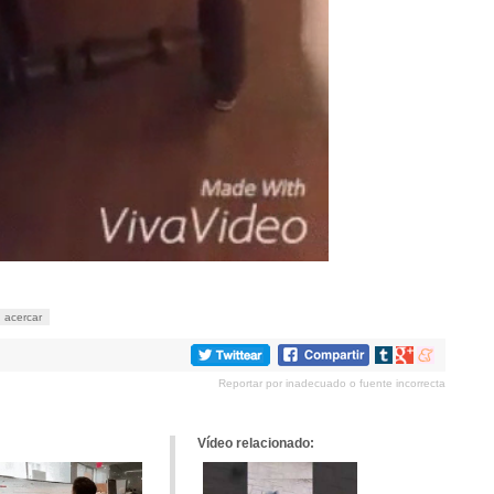
acercar
Compartir
Compartir
Compartir
en
en
en
Reportar por inadecuado o fuente incorrecta
tumblr
Google+
meneame
Vídeo relacionado: