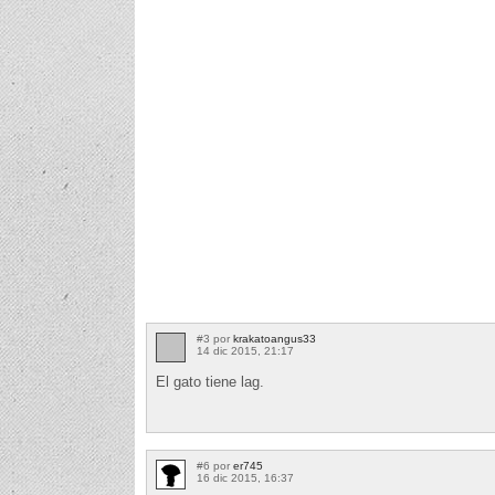
#3 por
krakatoangus33
14 dic 2015, 21:17
El gato tiene lag.
#6 por
er745
16 dic 2015, 16:37