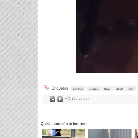
Etiquetas:
comida
arcada
gato
asco
oler
+71 (99 votos)
Quizás también te interese: