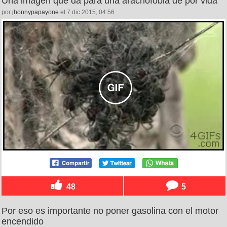
Una imagen que da para una aracnofobia de por vida
por
jhonnypapayone
el 7 dic 2015, 04:56
48
5
Por eso es importante no poner gasolina con el motor
encendido