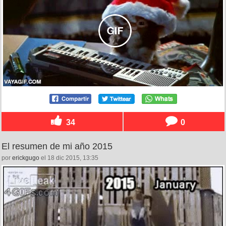
34
0
El resumen de mi año 2015
por
erickgugo
el 18 dic 2015, 13:35